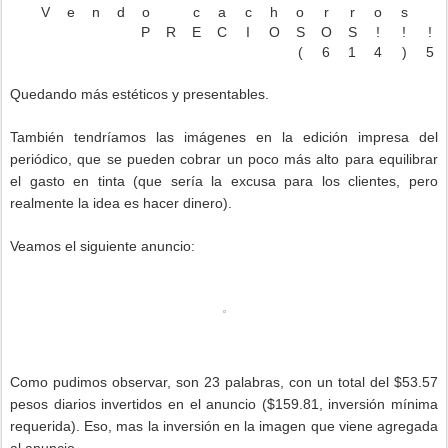
V
e
n
d
o
c
a
c
h
o
r
r
o
s
P
R
E
C
I
O
S
O
S
!
!
!
(
6
1
4
)
5
Quedando más estéticos y presentables.
También tendríamos las imágenes en la edición impresa del
periódico, que se pueden cobrar un poco más alto para equilibrar
el gasto en tinta (que sería la excusa para los clientes, pero
realmente la idea es hacer dinero).
Veamos el siguiente anuncio:
Como pudimos observar, son 23 palabras, con un total del $53.57
pesos diarios invertidos en el anuncio ($159.81, inversión mínima
requerida). Eso, mas la inversión en la imagen que viene agregada
al anuncio.