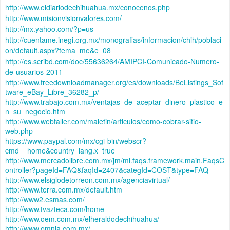
http://www.eldiariodechihuahua.mx/conocenos.php
http://www.misionvisionvalores.com/
http://mx.yahoo.com/?p=us
http://cuentame.inegi.org.mx/monografias/informacion/chih/poblaci
on/default.aspx?tema=me&e=08
http://es.scribd.com/doc/55636264/AMIPCI-Comunicado-Numero-
de-usuarios-2011
http://www.freedownloadmanager.org/es/downloads/BeListings_Sof
tware_eBay_Libre_36282_p/
http://www.trabajo.com.mx/ventajas_de_aceptar_dinero_plastico_e
n_su_negocio.htm
http://www.webtaller.com/maletin/articulos/como-cobrar-sitio-
web.php
https://www.paypal.com/mx/cgi-bin/webscr?
cmd=_home&country_lang.x=true
http://www.mercadolibre.com.mx/jm/ml.faqs.framework.main.FaqsC
ontroller?pageId=FAQ&faqId=2407&categId=COST&type=FAQ
http://www.elsiglodetorreon.com.mx/agenciavirtual/
http://www.terra.com.mx/default.htm
http://www2.esmas.com/
http://www.tvazteca.com/home
http://www.oem.com.mx/elheraldodechihuahua/
http://www.omnia.com.mx/