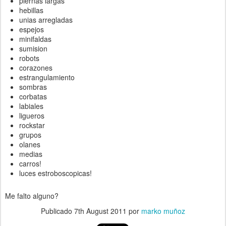
piernas largas
hebillas
unias arregladas
espejos
minifaldas
sumision
robots
corazones
estrangulamiento
sombras
corbatas
labiales
ligueros
rockstar
grupos
olanes
medias
carros!
luces estroboscopicas!
Me falto alguno?
Publicado
7th August 2011
por
marko muñoz